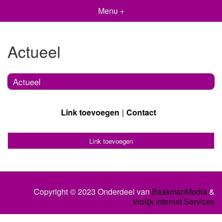
Menu +
Actueel
Actueel
Link toevoegen
Contact
Link toevoegen
Copyright © 2023 Onderdeel van
BaakmanMedia
&
Vrolijk Internet Services